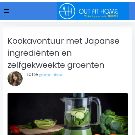
menu
Kookavontuur met Japanse
ingrediënten en
zelfgekweekte groenten
Lotte
@lotte_thuis