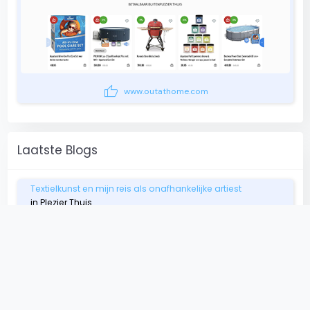
thumb_up
www.outathome.com
Laatste Blogs
Textielkunst en mijn reis als onafhankelijke artiest
in Plezier Thuis
Vogelvriendelijk koken: mijn ervaring met inheemse planten
in Plezier Thuis
Relaxen in mijn jacuzzi met de perfecte plank
in Jacuzzi