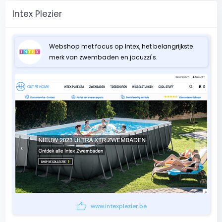
Intex Plezier
Webshop met focus op Intex, het belangrijkste
merk van zwembaden en jacuzzi's.
thumb_up
www.intexplezier.be