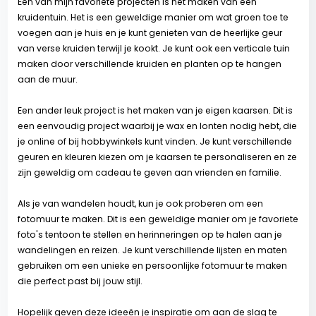
Een van mijn favoriete projecten is het maken van een
kruidentuin. Het is een geweldige manier om wat groen toe te
voegen aan je huis en je kunt genieten van de heerlijke geur
van verse kruiden terwijl je kookt. Je kunt ook een verticale tuin
maken door verschillende kruiden en planten op te hangen
aan de muur.
Een ander leuk project is het maken van je eigen kaarsen. Dit is
een eenvoudig project waarbij je wax en lonten nodig hebt, die
je online of bij hobbywinkels kunt vinden. Je kunt verschillende
geuren en kleuren kiezen om je kaarsen te personaliseren en ze
zijn geweldig om cadeau te geven aan vrienden en familie.
Als je van wandelen houdt, kun je ook proberen om een
fotomuur te maken. Dit is een geweldige manier om je favoriete
foto's tentoon te stellen en herinneringen op te halen aan je
wandelingen en reizen. Je kunt verschillende lijsten en maten
gebruiken om een unieke en persoonlijke fotomuur te maken
l
die perfect past bij jouw stijl.
Hopelijk geven deze ideeën je inspiratie om aan de slag te