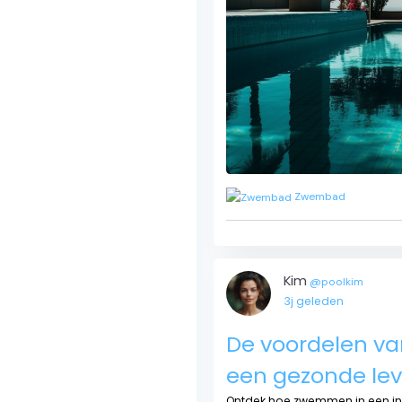
Zwembad
Kim
@poolkim
3j geleden
De voordelen v
een gezonde leve
Ontdek hoe zwemmen in een 