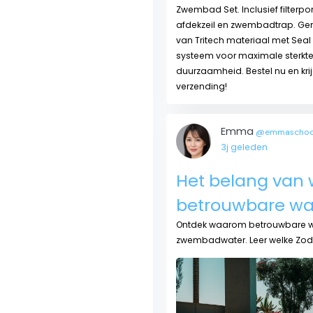
Zwembad Set. Inclusief filterp
afdekzeil en zwembadtrap. G
van Tritech materiaal met Seal
systeem voor maximale sterkte
duurzaamheid. Bestel nu en krij
verzending!
Emma
@emmascho
3j geleden
Het belang van 
betrouwbare wa
Ontdek waarom betrouwbare wa
zwembadwater. Leer welke Zodi