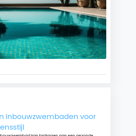
an inbouwzwembaden voor
nsstijl
inbouwzwembad kan bijdragen aan een gezonde