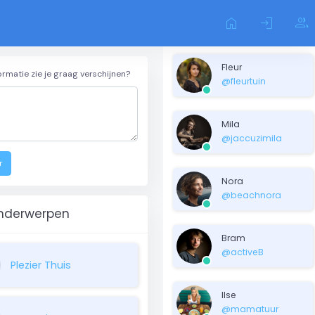
home
login
group
Fleur
ormatie zie je graag verschijnen?
@fleurtuin
Mila
@jaccuzimila
r
Nora
@beachnora
nderwerpen
Bram
@activeB
Plezier Thuis
Ilse
@mamatuur