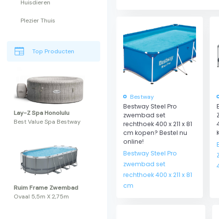
Huisdieren
Plezier Thuis
newspaper
Top Producten
Bestway
Bestway Steel Pro
Lay-Z Spa Honolulu
zwembad set
Best Value Spa Bestway
rechthoek 400 x 211 x 81
cm kopen? Bestel nu
online!
Bestway Steel Pro
zwembad set
rechthoek 400 x 211 x 81
cm
Ruim Frame Zwembad
Ovaal 5,5m X 2,75m