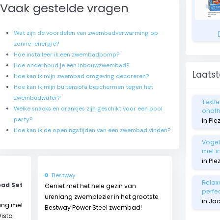
Vaak gestelde vragen
th
Wat zijn de voordelen van zwembadverwarming op
zonne-energie?
Hoe installeer ik een zwembadpomp?
Hoe onderhoud je een inbouwzwembad?
Laatst
Hoe kan ik mijn zwembad omgeving decoreren?
Hoe kan ik mijn buitensofa beschermen tegen het
zwembadwater?
Textie
Welke snacks en drankjes zijn geschikt voor een pool
onafha
party?
in Ple
Hoe kan ik de openingstijden van een zwembad vinden?
Vogelv
met i
in Ple
Bestway
Relax
ad Set
Geniet met het hele gezin van
perfe
urenlang zwemplezier in het grootste
in Jac
ing met
Bestway Power Steel zwembad!
ista