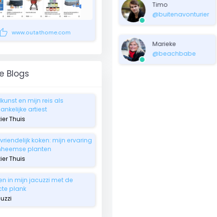
Timo
@buitenavonturier
umb_up
www.outathome.com
Marieke
@beachbabe
e Blogs
lkunst en mijn reis als
nkelijke artiest
zier Thuis
riendelijk koken: mijn ervaring
nheemse planten
zier Thuis
en in mijn jacuzzi met de
cte plank
uzzi