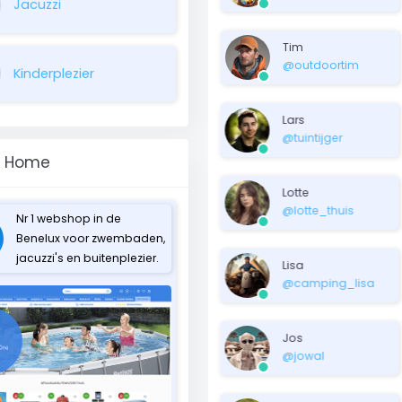
Jacuzzi
Tim
@outdoortim
Kinderplezier
Lars
@tuintijger
t Home
Lotte
@lotte_thuis
Nr 1 webshop in de
Benelux voor zwembaden,
jacuzzi's en buitenplezier.
Lisa
@camping_lisa
Jos
@jowal