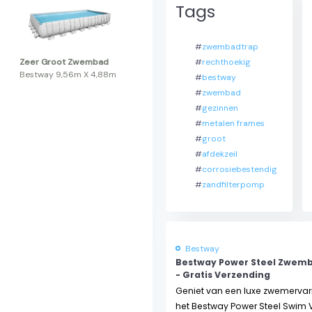
Tags
#
zwembadtrap
#
rechthoekig
Zeer Groot Zwembad
Bestway 9,56m X 4,88m
#
bestway
#
zwembad
#
gezinnen
#
metalen frames
#
groot
#
afdekzeil
#
corrosiebestendig
#
zandfilterpomp
Bestway
Bestway Power Steel Zwemb
- Gratis Verzending
Geniet van een luxe zwemervar
het Bestway Power Steel Swim V