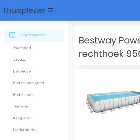
Thuisplezier
menu
newspaper
Onderwerpen
Bestway Powe
Zwembad
rechthoek 956
Jacuzzi
Barbecue
Buitenspeelgoed
Buitensport
Tuinieren
Kamperen
Kinderplezier