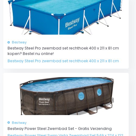
l
Bestway
Bestway Steel Pro zwembad set rechthoek 400 x 211 x 81 cm
kopen? Bestel nu online!
Bestway Steel Pro zwembad set rechthoek 400 x 211 x 81 cm
Bestway
Bestway Power Steel Zwembad Set - Gratis Verzending
Bestway Power Steel Swim Vista Zwembad Set 549 x 274 x 122