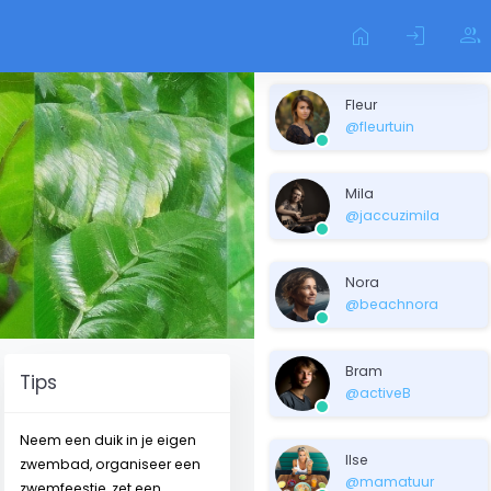
home
login
group
Fleur
@fleurtuin
Mila
@jaccuzimila
Nora
@beachnora
Bram
Tips
@activeB
Neem een duik in je eigen
Ilse
zwembad, organiseer een
@mamatuur
zwemfeestje, zet een