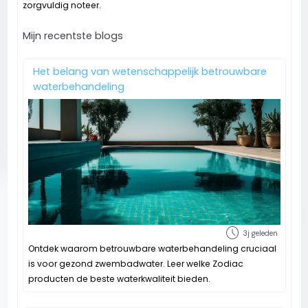
zorgvuldig noteer.
Mijn recentste blogs
Het belang van wetenschappelijk betrouwbare
waterbehandeling
schedule
3j geleden
Ontdek waarom betrouwbare waterbehandeling cruciaal
is voor gezond zwembadwater. Leer welke Zodiac
producten de beste waterkwaliteit bieden.