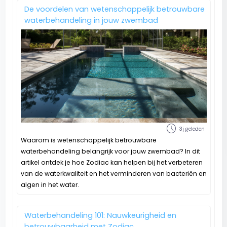
De voordelen van wetenschappelijk betrouwbare
waterbehandeling in jouw zwembad
schedule
3j geleden
Waarom is wetenschappelijk betrouwbare
waterbehandeling belangrijk voor jouw zwembad? In dit
artikel ontdek je hoe Zodiac kan helpen bij het verbeteren
van de waterkwaliteit en het verminderen van bacteriën en
algen in het water.
Waterbehandeling 101: Nauwkeurigheid en
betrouwbaarheid met Zodiac