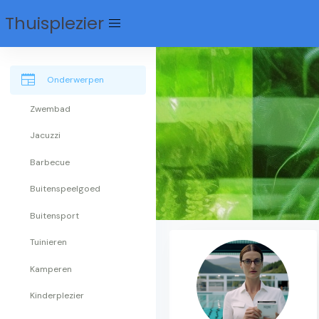
Thuisplezier
menu
newspaper
Onderwerpen
Zwembad
Jacuzzi
Barbecue
Buitenspeelgoed
Buitensport
Tuinieren
Kamperen
Kinderplezier