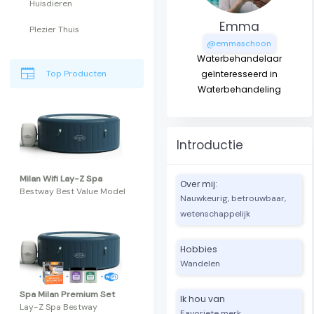
Huisdieren
Emma
Plezier Thuis
@emmaschoon
Waterbehandelaar
newspaper
Top Producten
geïnteresseerd in
Waterbehandeling
Introductie
Milan Wifi Lay-Z Spa
Over mij:
Bestway Best Value Model
Nauwkeurig, betrouwbaar,
wetenschappelijk
Hobbies
Wandelen
Spa Milan Premium Set
Ik hou van
Lay-Z Spa Bestway
Favoriete merk