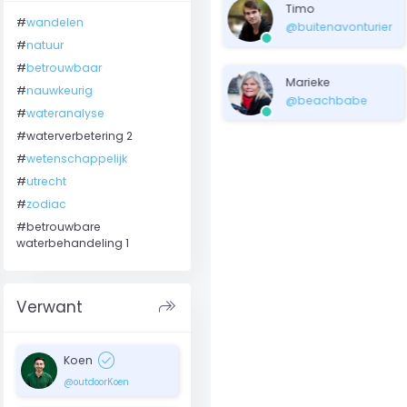
Timo
#
wandelen
@buitenavonturier
#
natuur
#
betrouwbaar
Marieke
#
nauwkeurig
@beachbabe
#
wateranalyse
#waterverbetering 2
#
wetenschappelijk
#
utrecht
#
zodiac
#betrouwbare
waterbehandeling 1
shortcut
Verwant
check_circle
Koen
@outdoorKoen