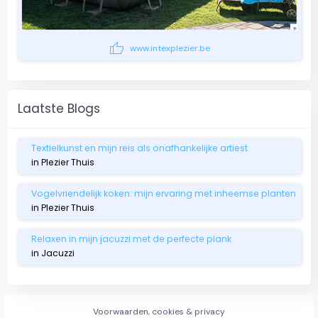
thumb_up
www.intexplezier.be
Laatste Blogs
Textielkunst en mijn reis als onafhankelijke artiest
in Plezier Thuis
Vogelvriendelijk koken: mijn ervaring met inheemse planten
in Plezier Thuis
Relaxen in mijn jacuzzi met de perfecte plank
in Jacuzzi
Voorwaarden, cookies & privacy