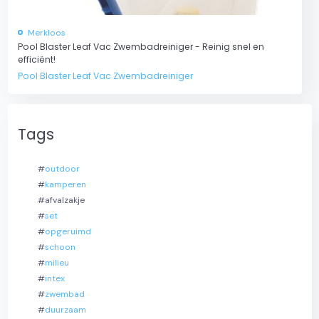
Merkloos
Pool Blaster Leaf Vac Zwembadreiniger - Reinig snel en
efficiënt!
Pool Blaster Leaf Vac Zwembadreiniger
Tags
#
outdoor
#
kamperen
#afvalzakje
#
set
#
opgeruimd
#
schoon
#
milieu
#
intex
#
zwembad
#
duurzaam