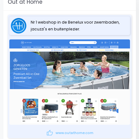
Out at Home
Nr 1 webshop in de Benelux voor zwembaden,
jacuzzi's en buitenplezier.
thumb_up
www.outathome.com