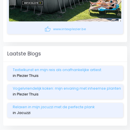
thumb_up
www.intexplezier.be
Laatste Blogs
Textielkunst en mijn reis als onafhankelijke artiest
in Plezier Thuis
Vogelvriendelijk koken: mijn ervaring met inheemse planten
in Plezier Thuis
Relaxen in mijn jacuzzi met de perfecte plank
in Jacuzzi