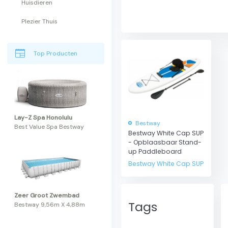
Huisdieren
Plezier Thuis
newspaper
Top Producten
Lay-Z Spa Honolulu
Bestway
Best Value Spa Bestway
Bestway White Cap SUP
- Opblaasbaar Stand-
up Paddleboard
Bestway White Cap SUP
Zeer Groot Zwembad
Tags
Bestway 9,56m X 4,88m