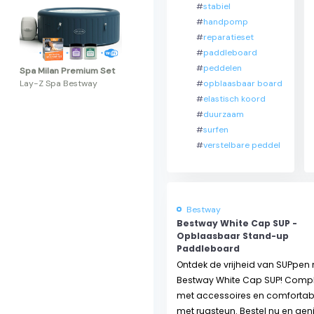
#
stabiel
#
handpomp
#
reparatieset
#
paddleboard
#
peddelen
Spa Milan Premium Set
#
opblaasbaar board
Lay-Z Spa Bestway
#
elastisch koord
#
duurzaam
#
surfen
#
verstelbare peddel
Bestway
Bestway White Cap SUP -
Opblaasbaar Stand-up
Paddleboard
Ontdek de vrijheid van SUPpen
Bestway White Cap SUP! Comp
met accessoires en comfortabel
met rugsteun. Bestel nu en gen