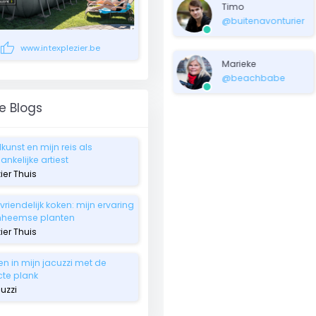
Timo
@buitenavonturier
thumb_up
www.intexplezier.be
Marieke
@beachbabe
e Blogs
lkunst en mijn reis als
nkelijke artiest
zier Thuis
riendelijk koken: mijn ervaring
nheemse planten
zier Thuis
en in mijn jacuzzi met de
cte plank
uzzi