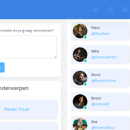
home
login
group
Fleur
ormatie zie je graag verschijnen?
@fleurtuin
Mila
@jaccuzimila
r
Nora
@beachnora
nderwerpen
Bram
@activeB
Plezier Thuis
Ilse
@mamatuur