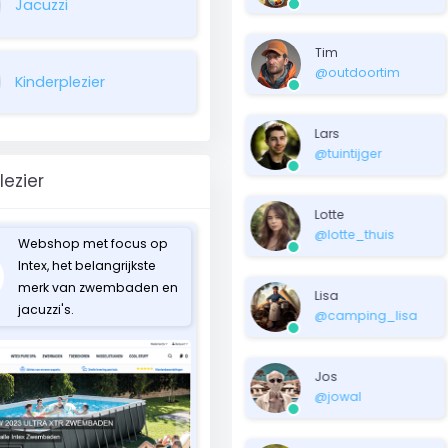
Jacuzzi
Tim
@outdoortim
Kinderplezier
Lars
@tuintijger
lezier
Lotte
@lotte_thuis
Webshop met focus op
Intex, het belangrijkste
merk van zwembaden en
Lisa
jacuzzi's.
@camping_lisa
Jos
@jowal