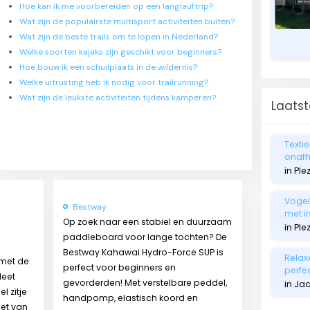
Hoe kan ik me voorbereiden op een langlauftrip?
Wat zijn de populairste multisport activiteiten buiten?
Wat zijn de beste trails om te lopen in Nederland?
Welke soorten kajaks zijn geschikt voor beginners?
Hoe bouw ik een schuilplaats in de wildernis?
Welke uitrusting heb ik nodig voor trailrunning?
Wat zijn de leukste activiteiten tijdens kamperen?
Laatst
Textie
onafha
in Ple
Vogelv
Bestway
met i
Op zoek naar een stabiel en duurzaam
in Ple
paddleboard voor lange tochten? De
Bestway Kahawai Hydro-Force SUP is
Relax
 met de
perfect voor beginners en
perfe
leet
gevorderden! Met verstelbare peddel,
in Jac
 zitje
handpomp, elastisch koord en
iet van