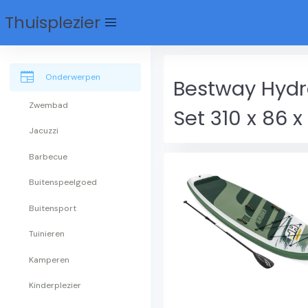
Thuisplezier
menu
newspaper
Onderwerpen
Bestway Hydr
Zwembad
Set 310 x 86 x
Jacuzzi
Barbecue
Buitenspeelgoed
Buitensport
Tuinieren
Kamperen
Kinderplezier