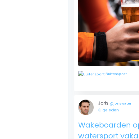
Buitensport
Joris
@joriswater
3j geleden
Wakeboarden op 
watersport vaka