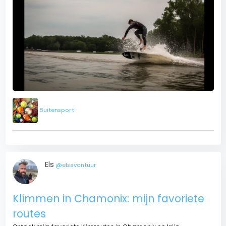
Buitensport
Els
@elsavontuur
Klimmen in Chamonix: mijn favoriete
routes