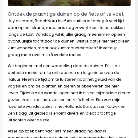
Ontdek de prachtige duinen op de fiets of te voet
Hey allemaal, BeachNora hier! Als surfleraar breng ik veel tijd
door op het strand, maar er is nog zoveel meer te ontdekken
langs de kust. Vandaag wil ik jullie graag meenemen op een
avontuurlijke tocht door de duinen. Wist je dat je hier niet alleen
kunt wandelen, maar ook kunt mountainbiken? Ik vertel je
graag meer over mijn favoriete routes.
We beginnen met een wandeling door de duinen. Dit is de
perfecte manier om te ontspannen en te genieten van de
natuur. Neem de tijd om te luisteren naar het geluid van de
vogels en om de planten en dieren te observeren die hier
leven. Tijdens mijn wandelingen heb ik al veel bijzondere dieren
gezien, zoals konijnen, vossen en zelfs herten. Een van mijn
favoriete wandelroutes is het Hollands Duin, tussen Katwijk en
Den Haag. Dit gebied is enorm divers en biedt prachtige
uitzichten over de zee.
l
Als je op zoek bent naar iets meer uitdaging, dan is
mountainbiken door de duinen echt een aanrader. Het is een