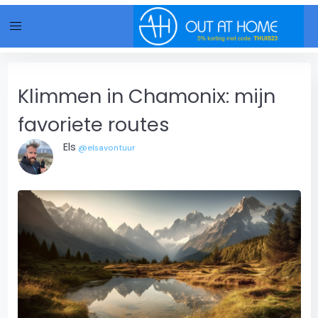
menu
Klimmen in Chamonix: mijn
favoriete routes
Els
@elsavontuur