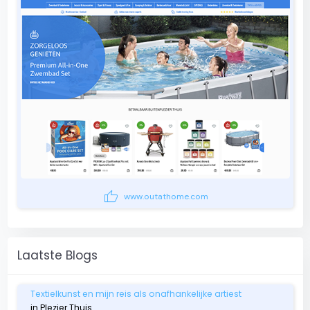
thumb_up
www.outathome.com
Laatste Blogs
Textielkunst en mijn reis als onafhankelijke artiest
in Plezier Thuis