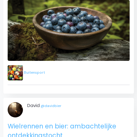
Buitensport
David
@davidbier
Wielrennen en bier: ambachtelijke
ontdekkingstocht