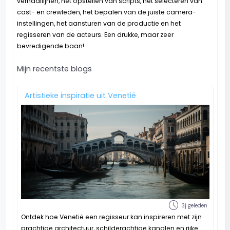
verhaallijnen, het opstellen van scripts, het selecteren van
cast- en crewleden, het bepalen van de juiste camera-
instellingen, het aansturen van de productie en het
regisseren van de acteurs. Een drukke, maar zeer
bevredigende baan!
Mijn recentste blogs
Artistieke inspiratie uit Venetië
schedule
3j geleden
Ontdek hoe Venetië een regisseur kan inspireren met zijn
prachtige architectuur, schilderachtige kanalen en rijke