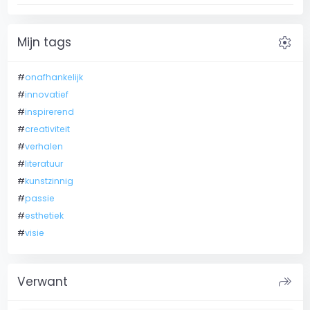
settings
Mijn tags
#
onafhankelijk
#
innovatief
#
inspirerend
#
creativiteit
#
verhalen
#
literatuur
#
kunstzinnig
#
passie
#
esthetiek
#
visie
shortcut
Verwant