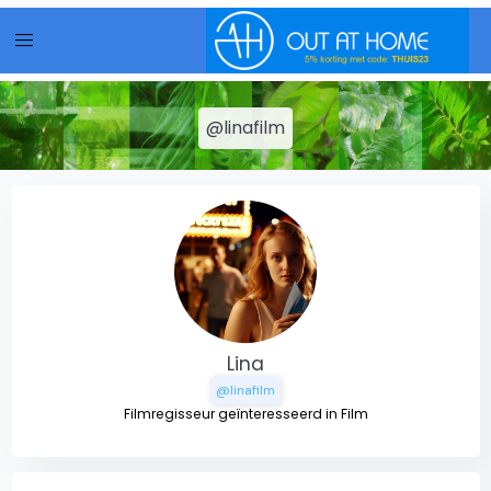
menu
@linafilm
Lina
@linafilm
Filmregisseur geïnteresseerd in Film