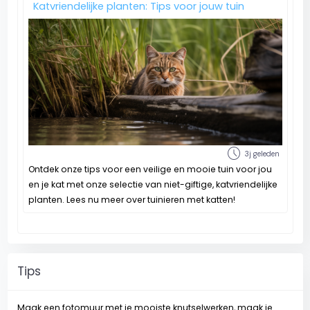
Katvriendelijke planten: Tips voor jouw tuin
schedule
3j geleden
Ontdek onze tips voor een veilige en mooie tuin voor jou
en je kat met onze selectie van niet-giftige, katvriendelijke
planten. Lees nu meer over tuinieren met katten!
Tips
Maak een fotomuur met je mooiste knutselwerken, maak je