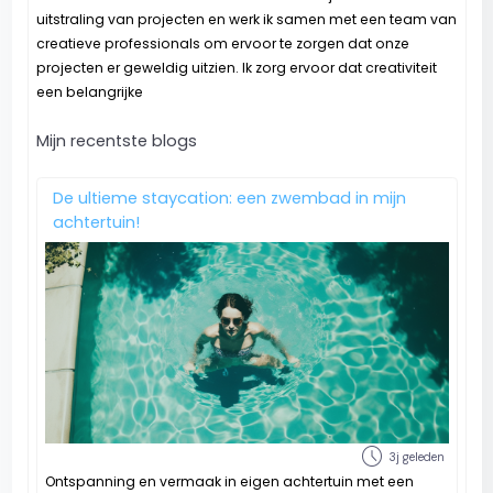
uitstraling van projecten en werk ik samen met een team van
creatieve professionals om ervoor te zorgen dat onze
projecten er geweldig uitzien. Ik zorg ervoor dat creativiteit
een belangrijke
Mijn recentste blogs
De ultieme staycation: een zwembad in mijn
achtertuin!
schedule
3j geleden
Ontspanning en vermaak in eigen achtertuin met een