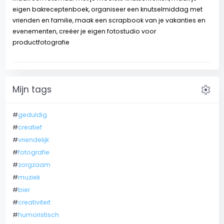
eigen bakreceptenboek, organiseer een knutselmiddag met
vrienden en familie, maak een scrapbook van je vakanties en
evenementen, creëer je eigen fotostudio voor
productfotografie
settings
Mijn tags
#
geduldig
#
creatief
#
vriendelijk
#
fotografie
#
zorgzaam
#
muziek
#
bier
#
creativiteit
#
humoristisch