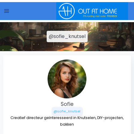
menu
@sofie_knutsel
Sofie
@sofie_knutsel
Creatief directeur geïnteresseerd in Knutselen, DIY-projecten,
bakken