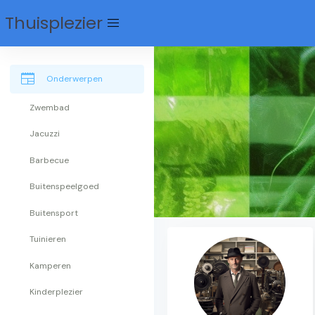
Thuisplezier
menu
newspaper
Onderwerpen
Zwembad
Jacuzzi
Barbecue
Buitenspeelgoed
Buitensport
Tuinieren
Kamperen
Kinderplezier