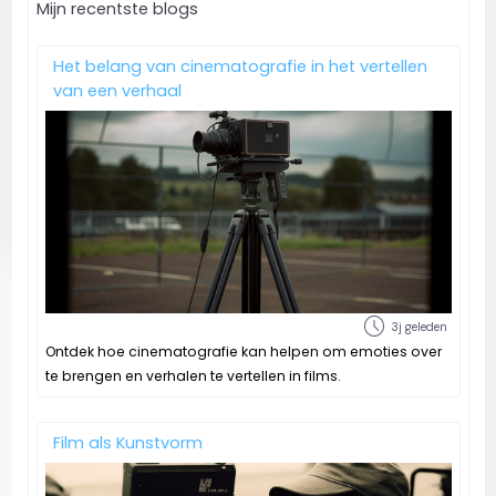
Mijn recentste blogs
Het belang van cinematografie in het vertellen
van een verhaal
schedule
3j geleden
Ontdek hoe cinematografie kan helpen om emoties over
te brengen en verhalen te vertellen in films.
Film als Kunstvorm