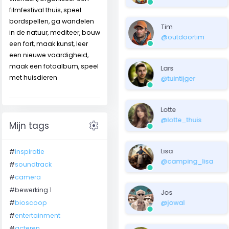
filmfestival thuis, speel
bordspellen, ga wandelen
Tim
in de natuur, mediteer, bouw
@outdoortim
een fort, maak kunst, leer
een nieuwe vaardigheid,
maak een fotoalbum, speel
Lars
met huisdieren
@tuintijger
Lotte
@lotte_thuis
settings
Mijn tags
Lisa
#
inspiratie
@camping_lisa
#
soundtrack
#
camera
#bewerking 1
Jos
#
bioscoop
@jowal
#
entertainment
#
acteren