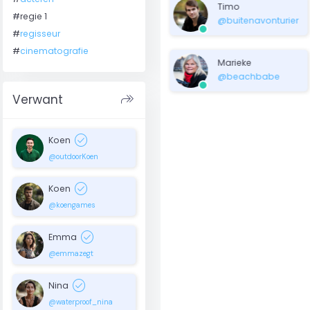
Timo
#regie 1
@buitenavonturier
#
regisseur
#
cinematografie
Marieke
@beachbabe
shortcut
Verwant
check_circle
Koen
@outdoorKoen
check_circle
Koen
@koengames
check_circle
Emma
@emmazegt
check_circle
Nina
@waterproof_nina