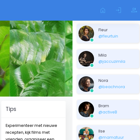
home
login
group
Fleur
@fleurtuin
Mila
@jaccuzimila
Nora
@beachnora
Bram
Tips
@activeB
Experimenteer met nieuwe
Ilse
recepten, kijk films met
@mamatuur
vrienden, organiseer een